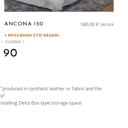
580,00
€
ANCONA 150
580,00
€
ΠΡΟΣΘΉΚΗ ΣΤΟ ΚΑΛΆΘΙ
/
COVERED
/
 90
“produced in synthetic leather or fabric and the
ce”
installing Delta Box type storage space.