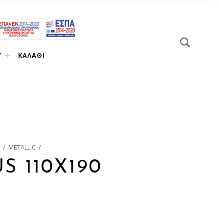
SEARCH
Search for:
Υ
ΚΑΛΆΘΙ
/
METALLIC
/
S 110X190