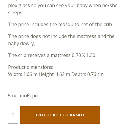
plexiglass so you can see your baby when he/she
sleeps.
The price includes the mosquito net of the crib
The price does not include the mattress and the
baby dowry,
The crib receives a mattress 0,70 Χ 1,30
Product dimensions:
Width: 1.66 m Height: 1.62 m Depth: 0.76 cm
5 σε απόθεμα
Baby crib carriage PR-1006 ποσότητα
ΠΡΟΣΘΉΚΗ ΣΤΟ ΚΑΛΆΘΙ