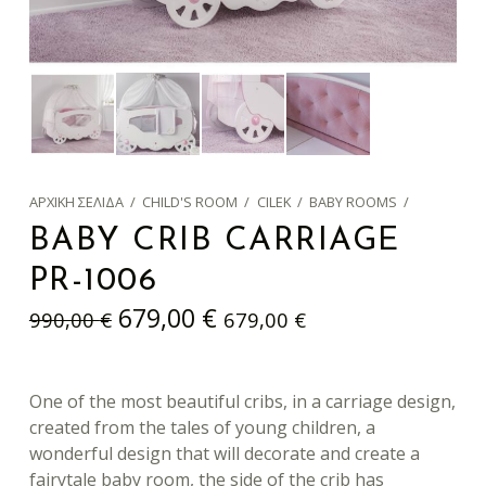
ΑΡΧΙΚΉ ΣΕΛΊΔΑ
/
CHILD'S ROOM
/
CILEK
/
BABY ROOMS
/
BABY CRIB CARRIAGE
PR-1006
Original price was: 990,00 €.
Η τρέχουσα τιμή είναι: 679,00 €.
679,00
€
990,00
€
679,00
€
One of the most beautiful cribs, in a carriage design,
created from the tales of young children, a
wonderful design that will decorate and create a
fairytale baby room, the side of the crib has