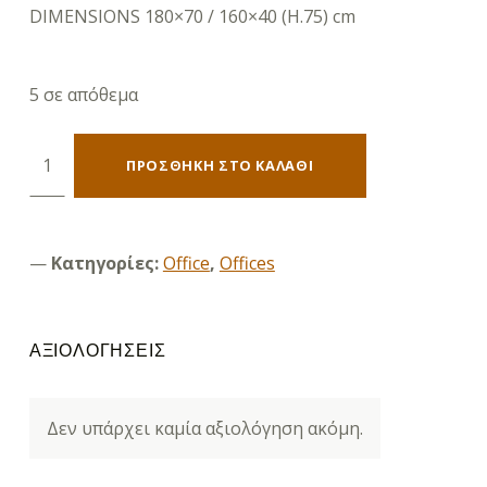
DIMENSIONS 180×70 / 160×40 (H.75) cm
5 σε απόθεμα
PROJECT Office Reversible Corner, Shade Sonoma - Gray ποσότητα
ΠΡΟΣΘΉΚΗ ΣΤΟ ΚΑΛΆΘΙ
Κατηγορίες:
Office
,
Offices
ΑΞΙΟΛΟΓΉΣΕΙΣ
Δεν υπάρχει καμία αξιολόγηση ακόμη.