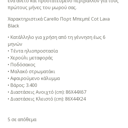
ένα άνετο και προστατευμένο περιβάλλον για τους
πρώτους μήνες του μωρού σας.
Χαρακτηριστικά Carello Πορτ Μπεμπέ Cot Lava
Black
• Κατάλληλο για χρήση από τη γέννηση έως 6
μηνών
• Τέντα ηλιοπροστασία
• Χερούλι μεταφοράς
• Ποδόσακος
• Μαλακό στρωματάκι
• Αφαιρούμενο κάλυμμα
• Βάρος: 3.400
• Διαστάσεις Ανοιχτό (cm): 86Χ44Χ67
• Διαστάσεις Κλειστό (cm): 86Χ44Χ24
5 σε απόθεμα