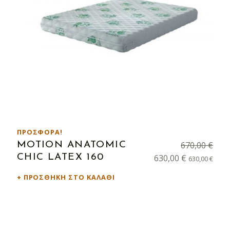
ΠΡΟΣΦΟΡΆ!
670,00
€
MOTION ANATOMIC
Original price was: 670,00 €.
Η τρέχουσα τιμή είναι: 630,00 €.
CHIC LATEX 160
630,00
€
630,00
€
ΠΡΟΣΘΉΚΗ ΣΤΟ ΚΑΛΆΘΙ