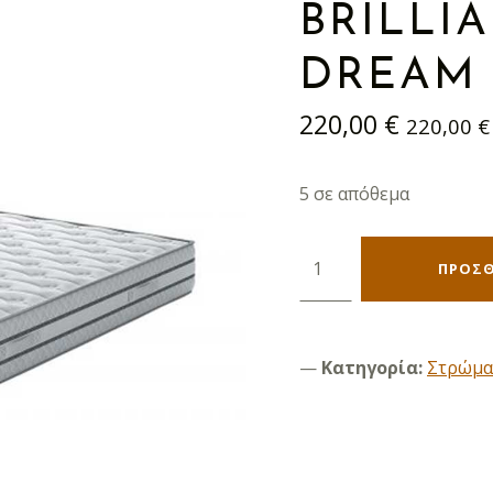
BRILLI
DREAM 
220,00
€
220,00
€
5 σε απόθεμα
Brilliant Orthopaedic Dream 90 ποσότητα
ΠΡΟΣΘ
Κατηγορία:
Στρώμα