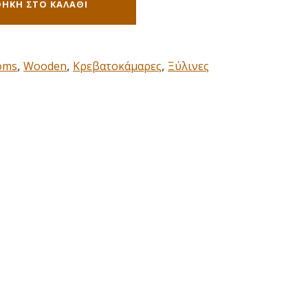
ΉΚΗ ΣΤΟ ΚΑΛΆΘΙ
oms
,
Wooden
,
Κρεβατοκάμαρες
,
Ξύλινες