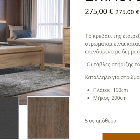
275,00
€
275,00
€
Το κρεβάτι της εταιρεί
στρώμα και είναι κατα
επενδυμένο με δερματί
-Οι τάβλες στήριξης 
Κατάλληλο για στρώμα
Πλάτος: 150cm
Μήκος: 200cm
5 σε απόθεμα
Νο 16 Δ Κρεβάτι (Για Στρώμα 150×200) Με Επιλογές Χρωμάτων ποσότητα