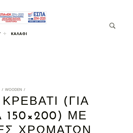
SEARCH
Search for:
Υ
ΚΑΛΆΘΙ
/
WOODEN
/
 ΚΡΕΒΆΤΙ (ΓΙΑ
 150×200) ΜΕ
ΈΣ ΧΡΩΜΆΤΩΝ