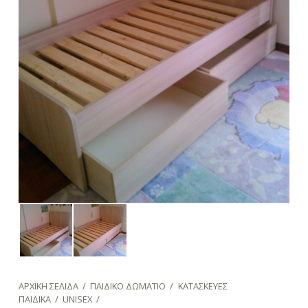
ΑΡΧΙΚΉ ΣΕΛΊΔΑ
/
ΠΑΙΔΙΚΌ ΔΩΜΆΤΙΟ
/
ΚΑΤΑΣΚΕΥΈΣ
ΠΑΙΔΙΚΆ
/
UNISEX
/