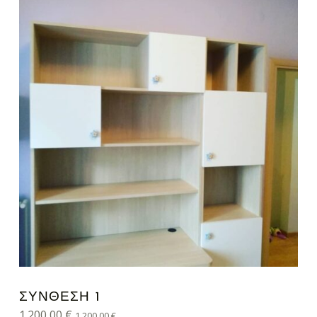
ΣΎΝΘΕΣΗ 1
1.200,00
€
1.200,00
€