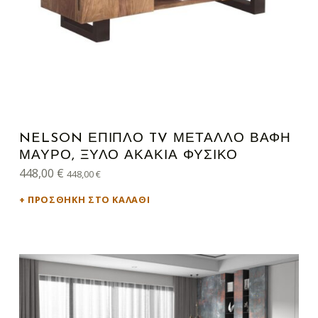
NELSON ΈΠΙΠΛΟ TV ΜΈΤΑΛΛΟ ΒΑΦΉ
ΜΑΎΡΟ, ΞΎΛΟ ΑΚΑΚΊΑ ΦΥΣΙΚΌ
448,00
€
448,00
€
ΠΡΟΣΘΉΚΗ ΣΤΟ ΚΑΛΆΘΙ