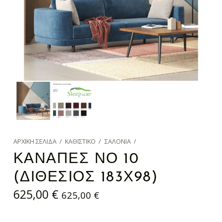
ΑΡΧΙΚΉ ΣΕΛΊΔΑ
/
ΚΑΘΙΣΤΙΚΌ
/
ΣΑΛΌΝΙΑ
/
ΚΑΝΑΠΈΣ ΝΟ 10
(ΔΙΘΈΣΙΟΣ 183Χ98)
625,00
€
625,00
€