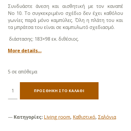
Συνδυάστε άνεση και αισθητική με τον καναπέ
Νο
10
. Το συγκεκριμένο σχέδιο δεν έχει καθόλου
γωνίες παρά μόνο καμπύλες. ΄΄Όλη η πλάτη του και
τα μπράτσα του είναι σε καμπυλωτό σχεδιασμό.
διάστασης:
183×98
εκ.
διθέσιος.
More details…
5 σε απόθεμα
Καναπές Νο 10 (Διθέσιος 183Χ98) ποσότητα
ΠΡΟΣΘΉΚΗ ΣΤΟ ΚΑΛΆΘΙ
Κατηγορίες:
Living room
,
Καθιστικό
,
Σαλόνια